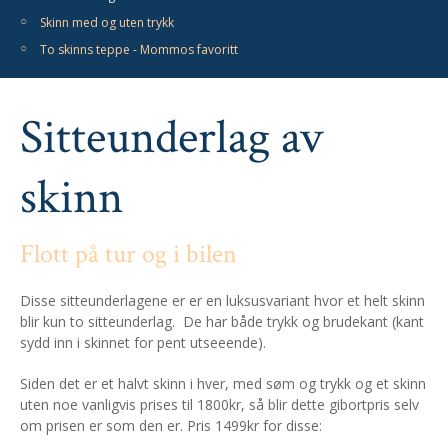
Skinn med og uten trykk
To skinns teppe - Mommos favoritt
Sitteunderlag av
skinn
Flott på tur og i bilen
Disse sitteunderlagene er er en luksusvariant hvor et helt skinn
blir kun to sitteunderlag. De har både trykk og brudekant (kant
sydd inn i skinnet for pent utseeende).
Siden det er et halvt skinn i hver, med søm og trykk og et skinn
uten noe vanligvis prises til 1800kr, så blir dette gibortpris selv
om prisen er som den er. Pris 1499kr for disse: