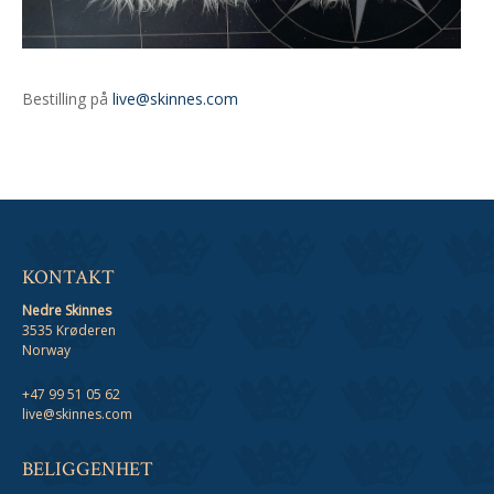
Bestilling på
live@skinnes.com
KONTAKT
Nedre Skinnes
3535 Krøderen
Norway
+47 99 51 05 62
live@skinnes.com
BELIGGENHET